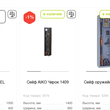
в наличии
в н
-1%
 EL
Сейф AIKO Чирок 1409
Сейф оружей
Код товара:
5579
Код товара:
5206
1500
Высота, мм
1400
Высота, мм
450
Ширина, мм
360
Ширина, мм