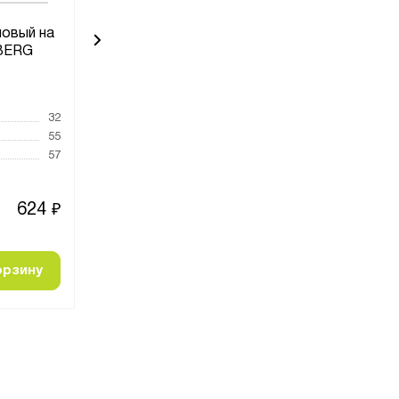
овый на
Ложемент резиновый на
Ложемент р
LBERG
магните AIKO
магните
Код товара:
19260
Код товара:
598
32
Высота, мм
20
Высота, мм
55
Ширина, мм
65
Ширина, мм
57
Глубина, мм
55
Глубина, мм
624
166
₽
₽
орзину
Добавить в корзину
Добавить