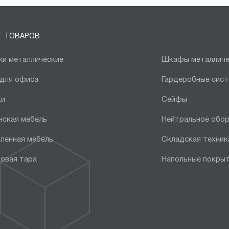
Г ТОВАРОВ
и металлические
Шкафы металличе
 для офиса
Гардеробные сис
ки
Сейфы
нская мебель
Нейтральное обо
ленная мебель
Складская техник
овая тара
Напольные покры