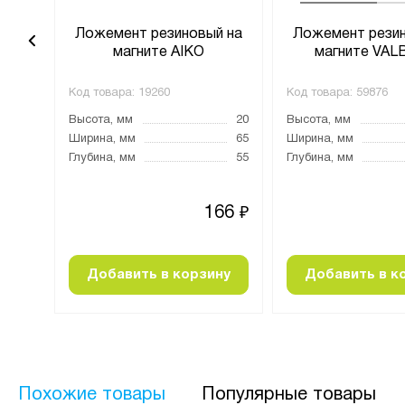
й на
Ложемент резиновый на
Ложемент резин
G
магните AIKO
магните VA
Код товара:
19260
Код товара:
59876
32
Высота, мм
20
Высота, мм
55
Ширина, мм
65
Ширина, мм
57
Глубина, мм
55
Глубина, мм
24
166
₽
₽
ну
Добавить в корзину
Добавить в к
Похожие товары
Популярные товары