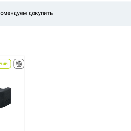
омендуем докупить
ичии
в наличии
в