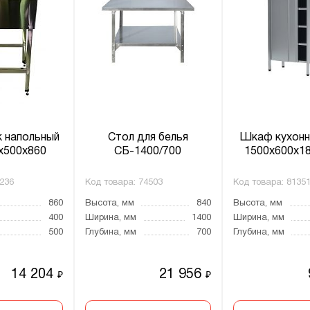
 напольный
Стол для белья
Шкаф кухон
x500x860
СБ-1400/700
1500x600x18
236
Код товара:
74503
Код товара:
8135
860
Высота, мм
840
Высота, мм
400
Ширина, мм
1400
Ширина, мм
500
Глубина, мм
700
Глубина, мм
14 204
21 956
₽
₽