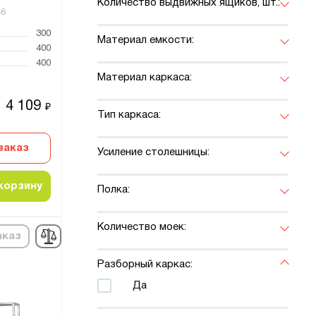
Количество выдвижных ящиков, шт.:
46
300
Материал емкости:
400
400
Материал каркаса:
4 109
₽
Тип каркаса:
заказ
Усиление столешницы:
корзину
Полка:
Количество моек:
аказ
Разборный каркас:
Да