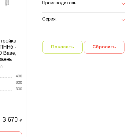
Производитель:
Серия:
тройка
Показать
Сбросить
 ПННб -
0 Base,
ровень
40
400
600
300
3 670
₽