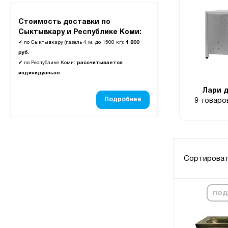
Стоимость доставки по
Сыктывкару и Республике Коми:
✔
по Сыктывкару (газель 4 м, до 1500 кг):
1 800
руб.
✔
по Республике Коми:
рассчитывается
индивидуально
Лари 
Подробнее
9 товар
Сортироват
под