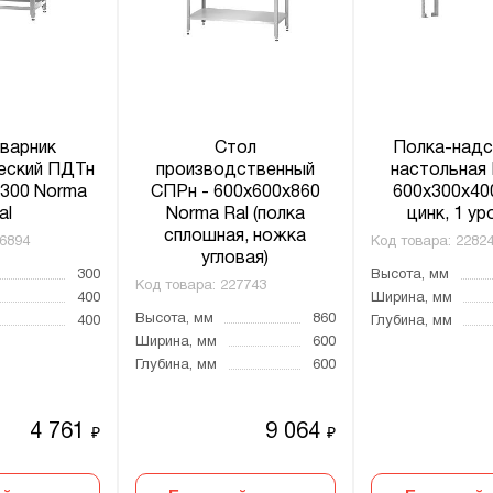
варник
Стол
Полка-надс
еский ПДТн
производственный
настольная
х300 Norma
СПРн - 600x600x860
600x300x40
al
Norma Ral (полка
цинк, 1 у
сплошная, ножка
6894
Код товара:
2282
угловая)
300
Высота, мм
Код товара:
227743
400
Ширина, мм
Высота, мм
860
400
Глубина, мм
Ширина, мм
600
Глубина, мм
600
4 761
9 064
₽
₽