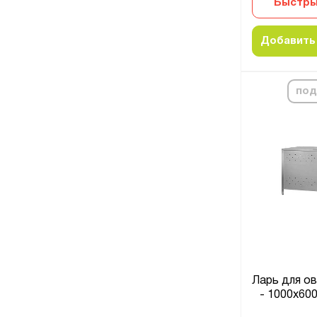
Быстры
Добавить 
под
Ларь для о
- 1000x60