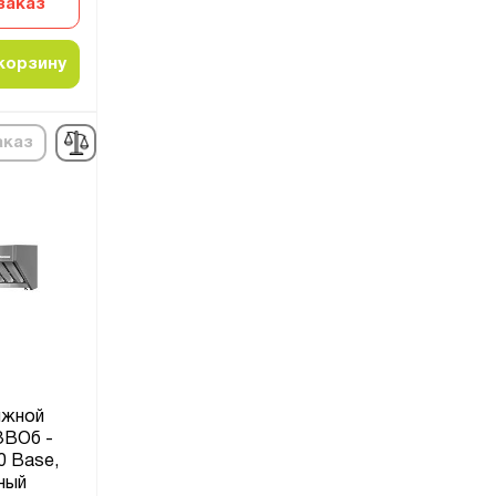
заказ
корзину
аказ
яжной
ЗВОб -
0 Base,
ный