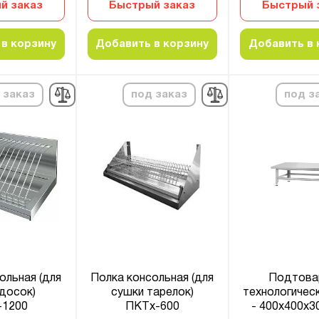
й заказ
Быстрый заказ
Быстрый 
в корзину
Добавить в корзину
Добавить в 
 заказ
под заказ
под з
ольная (для
Полка консольная (для
Подтова
досок)
сушки тарелок)
технологичес
1200
ПКТх-600
- 400х400х3