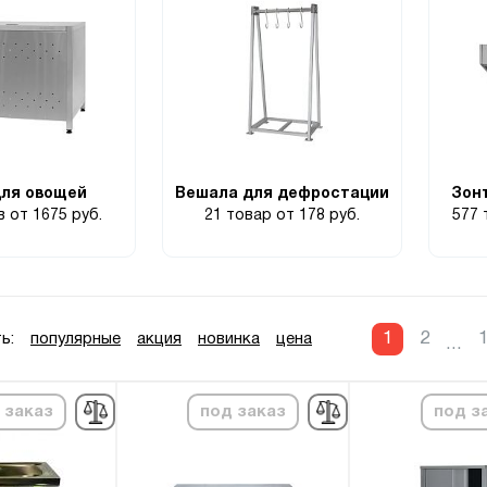
для овощей
Вешала для дефростации
Зон
ов
от 1675 руб.
21 товар
от 178 руб.
577
1
2
ь:
популярные
акция
новинка
цена
...
 заказ
под заказ
под з