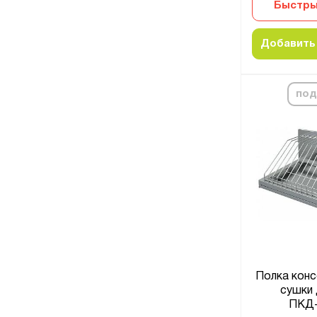
Быстры
Добавить 
под
Полка конс
сушки 
ПКД-