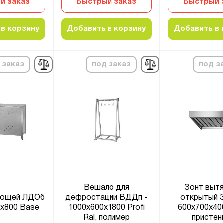
й заказ
Быстрый заказ
Быстрый 
в корзину
Добавить в корзину
Добавить в 
 заказ
под заказ
под з
Вешало для
Зонт выт
вощей ЛДОб
дефростации ВДДп -
открытый 
0x800 Base
1000x600x1800 Profi
600x700x40
Ral, полимер
пристен