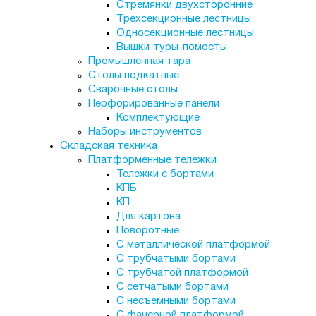
Стремянки двухсторонние
Трехсекционные лестницы
Односекционные лестницы
Вышки-туры-помосты
Промышленная тара
Столы подкатные
Сварочные столы
Перфорированные панели
Комплектующие
Наборы инструментов
Складская техника
Платформенные тележки
Тележки с бортами
КПБ
КП
Для картона
Поворотные
С металлической платформой
С трубчатыми бортами
С трубчатой платформой
С сетчатыми бортами
С несъемными бортами
С фанерной платформой