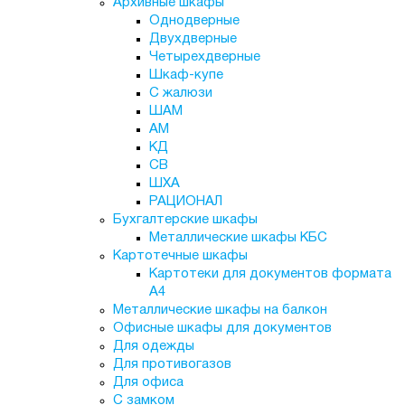
Архивные шкафы
Однодверные
Двухдверные
Четырехдверные
Шкаф-купе
С жалюзи
ШАМ
АМ
КД
СВ
ШХА
РАЦИОНАЛ
Бухгалтерские шкафы
Металлические шкафы КБС
Картотечные шкафы
Картотеки для документов формата
А4
Металлические шкафы на балкон
Офисные шкафы для документов
Для одежды
Для противогазов
Для офиса
С замком