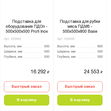
Полка:
Обвязка
Разборный каркас:
Подставка для
Подставка для рубки
оборудования ПДОп -
мяса ПДМб -
Да
500x500x500 Profi Inox
500x500x800 Base
Арт.
226992
Арт.
226999
Производитель:
Высота, мм
500
Высота, мм
800
Мекон
Ширина, мм
500
Ширина, мм
500
Глубина, мм
500
Глубина, мм
500
Серия:
PROFI
16 292
24 553
₽
₽
Быстрый заказ
Быстрый заказ
Показать
Сбросить
В корзину
В корзину