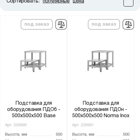
Сортировать:
популярные
цена
Цена:
от
до
под заказ
под заказ
Высота, мм:
от
до
Ширина, мм:
от
до
Глубина, мм:
от
до
Подставка для
Подставка для
оборудования ПДОб -
оборудования ПДОн -
500x500x500 Base
500x500x500 Norma Inox
Столешница:
Арт.
226990
Арт.
226991
Бук/сосна наборная
Высота, мм
500
Высота, мм
500