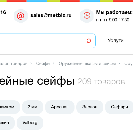
-16
Мы работаем:
sales@metbiz.ru
пн-пт 9:00-17:30
Услуги
алог товаров
Сейфы
Оружейные шкафы и сейфы
Ору
ейные сейфы
209 товаров
замком
3 мм
Арсенал
Заслон
Сафари
илин
Valberg