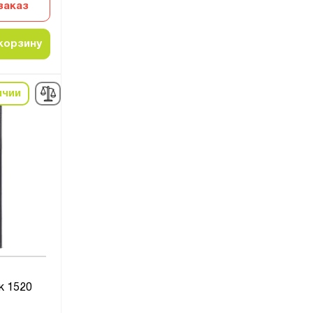
заказ
корзину
ичии
к 1520