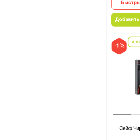
Быстры
Добавить 
в н
-1%
Сейф Чи