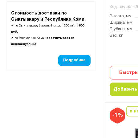
Код товара:
48
Стоимость доставки по
Высота, мм
Сыктывкару и Республике Коми:
Ширина, мм
✔
по Сыктывкару (газель 4 м, до 1500 кг):
1 800
Глубина, мм
руб.
Вес, кг
✔
по Республике Коми:
рассчитывается
индивидуально
Подробнее
Быстры
Добавить 
в н
-1%