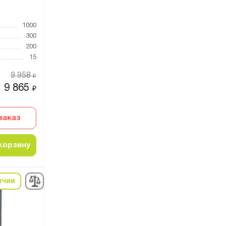
1000
300
200
15
9 958
₽
9 865
₽
заказ
корзину
ичии