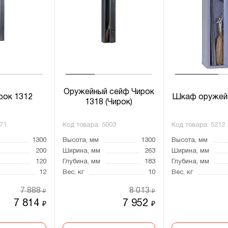
Оружейный сейф Чирок
рок 1312
Шкаф оруже
1318 (Чирок)
71
Код товара:
5003
Код товара:
5212
1300
Высота, мм
1300
Высота, мм
200
Ширина, мм
263
Ширина, мм
120
Глубина, мм
183
Глубина, мм
12
Вес, кг
10
Вес, кг
7 888
8 013
₽
₽
7 814
7 952
₽
₽