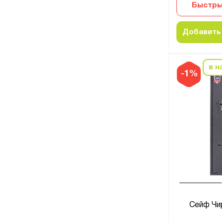
Быстры
Добавить 
в н
-1%
Сейф Чи