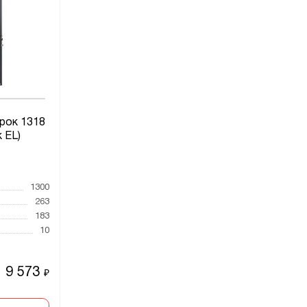
рок 1318
 EL)
1300
263
183
10
9 573
₽