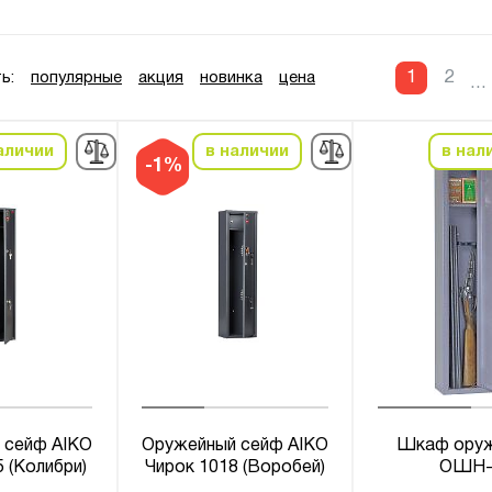
1
2
ь:
популярные
акция
новинка
цена
...
аличии
в наличии
в нал
-1%
 сейф AIKO
Оружейный сейф AIKO
Шкаф ору
 (Колибри)
Чирок 1018 (Воробей)
ОШН-