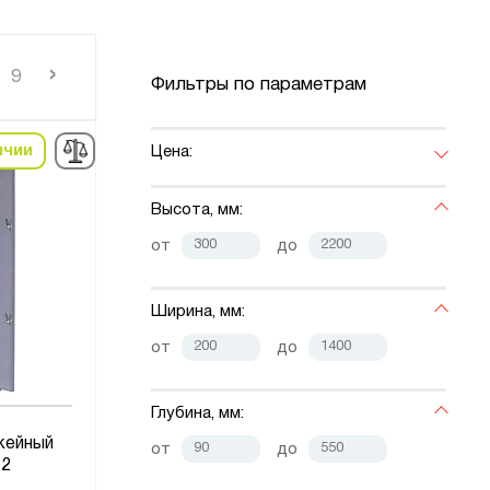
›
9
Фильтры по параметрам
ичии
Цена:
Высота, мм:
от
до
Ширина, мм:
от
до
Глубина, мм:
жейный
от
до
2