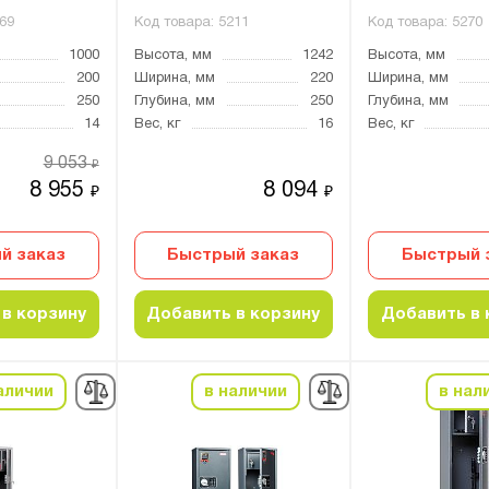
69
Код товара:
5211
Код товара:
5270
1000
Высота, мм
1242
Высота, мм
200
Ширина, мм
220
Ширина, мм
250
Глубина, мм
250
Глубина, мм
14
Вес, кг
16
Вес, кг
9 053
₽
8 955
8 094
₽
₽
й заказ
Быстрый заказ
Быстрый 
в корзину
Добавить в корзину
Добавить в 
аличии
в наличии
в нал