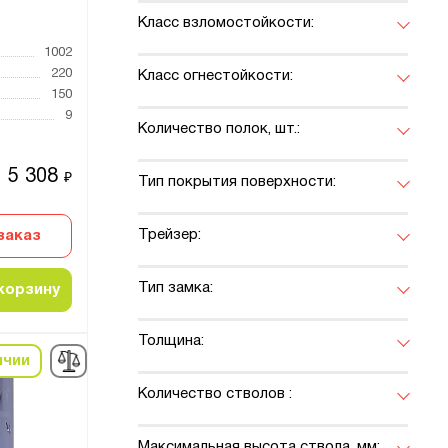
Класс взломостойкости:
1002
220
Класс огнестойкости:
150
9
Количество полок, шт.:
5 308
₽
Тип покрытия поверхности:
Трейзер:
заказ
Тип замка:
корзину
Толщина:
ичии
Количество стволов :
Максимальная высота ствола, мм: