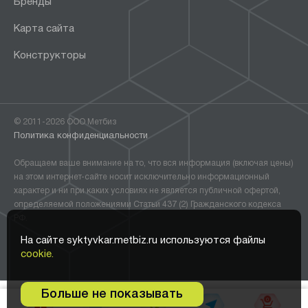
Бренды
Карта сайта
Конструкторы
© 2011-2026 ООО Метбиз
Политика конфиденциальности
Обращаем ваше внимание на то, что вся информация (включая цены)
на этом интернет-сайте носит исключительно информационный
характер и ни при каких условиях не является публичной офертой,
определяемой положениями Статьи 437 (2) Гражданского кодекса
РФ.
На сайте syktyvkar.metbiz.ru используются файлы
cookie.
Больше не показывать
0