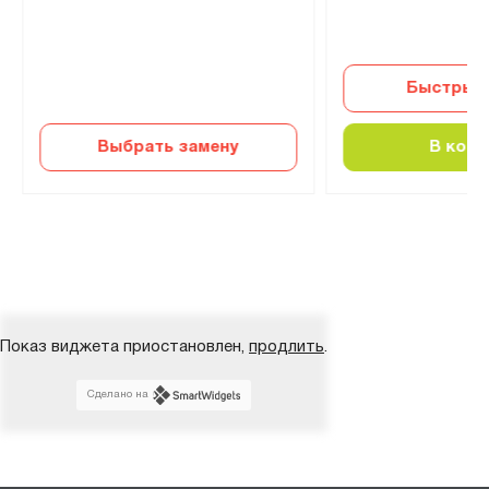
Быстрый 
Выбрать замену
В корз
Показ виджета приостановлен,
продлить
.
Сделано на