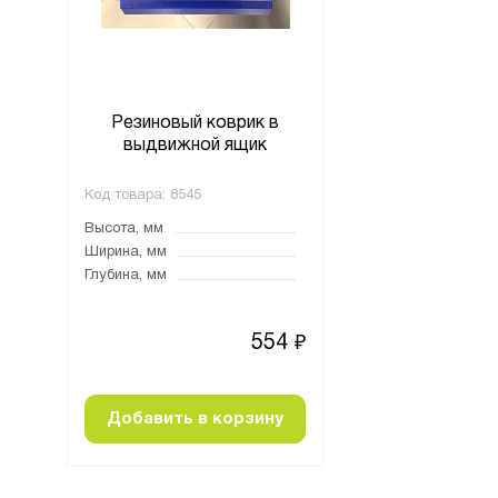
 в
Резиновый коврик в
Резиновый ко
выдвижной ящик
выдвижной 
Код товара:
8545
Код товара:
8545
Высота, мм
Высота, мм
Ширина, мм
Ширина, мм
Глубина, мм
Глубина, мм
54
554
₽
₽
ну
Добавить в корзину
Добавить в к