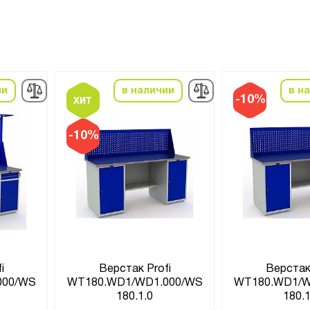
ии
в наличии
в н
-10%
-10%
i
Верстак Profi
Верстак 
000/WS
WT180.WD1/WD1.000/WS
WT180.WD1/W
180.1.0
180.1