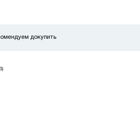
омендуем докупить
3)
ичии