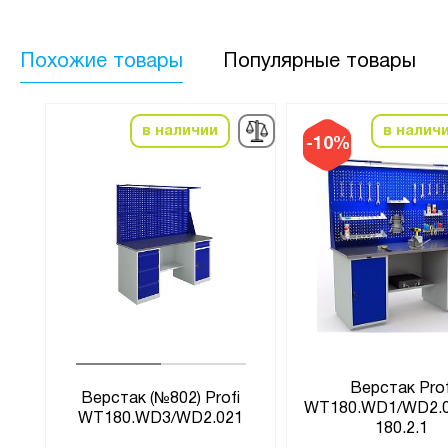
Похожие товары
Популярные товары
в наличии
в налич
-10%
Верстак Prof
Верстак (№802) Profi
S
WT180.WD1/WD2.
WT180.WD3/WD2.021
180.2.1