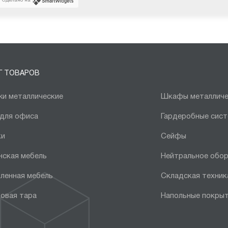
Сделано на
Г ТОВАРОВ
и металлические
Шкафы металличе
 для офиса
Гардеробные сис
ки
Сейфы
нская мебель
Нейтральное обо
ленная мебель
Складская техник
овая тара
Напольные покры