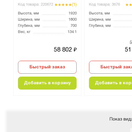
(1)
(1)
Код товара:
220672
Код товара:
3676
366
Высота, мм
1920
Высота, мм
600
Ширина, мм
1800
Ширина, мм
700
Глубина, мм
700
Глубина, мм
Вес, кг
134.1
52
₽
5
58 802
51
₽
₽
Быстрый заказ
Быстрый зак
Добавить в корзину
Добавить в кор
Показ вид