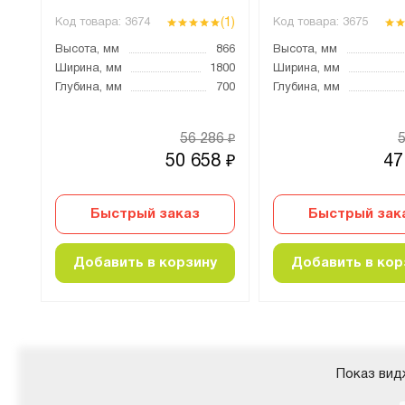
(1)
(1)
Код товара:
3674
Код товара:
3675
866
Высота, мм
866
Высота, мм
800
Ширина, мм
1800
Ширина, мм
700
Глубина, мм
700
Глубина, мм
99.4
56 286
₽
0
50 658
47
₽
₽
Быстрый заказ
Быстрый зак
Добавить в корзину
Добавить в кор
Показ вид