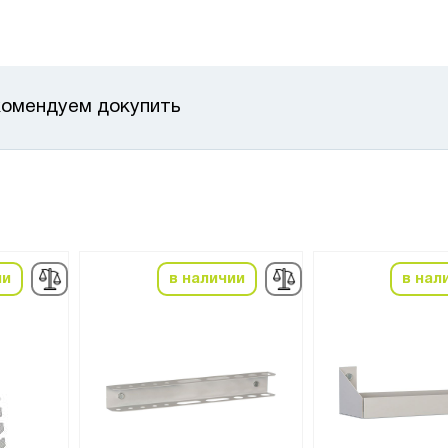
омендуем докупить
ии
в наличии
в нал