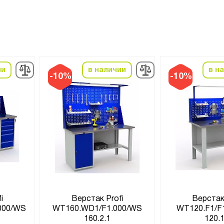
ии
в наличии
в н
-10%
-10%
i
Верстак Profi
Верстак 
000/WS
WT160.WD1/F1.000/WS
WT120.F1/F
160.2.1
120.1