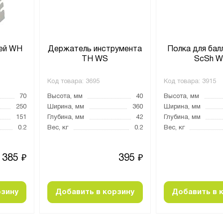
ей WH
Держатель инструмента
Полка для бал
TH WS
ScSh 
Код товара:
3695
Код товара:
3915
70
Высота, мм
40
Высота, мм
250
Ширина, мм
360
Ширина, мм
151
Глубина, мм
42
Глубина, мм
0.2
Вес, кг
0.2
Вес, кг
385
395
₽
₽
рзину
Добавить в корзину
Добавить в 