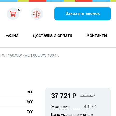
0
Заказать звонок
Акции
Доставка и оплата
Контакты
fi WT180.WD1/WD1.000/WS 180.1.0
866
37 721
₽
41 914
₽
1800
Экономия
4 193
₽
700
Цена указана с учётом