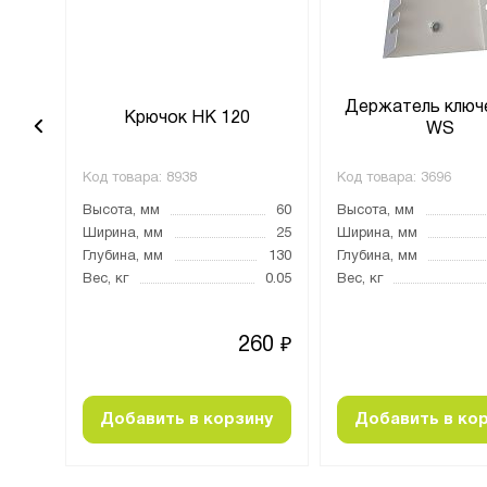
Держатель ключ
HK 5
Крючок HK 120
WS
Код товара:
8938
Код товара:
3696
330
Высота, мм
60
Высота, мм
100
Ширина, мм
25
Ширина, мм
10
Глубина, мм
130
Глубина, мм
0.02
Вес, кг
0.05
Вес, кг
51
260
₽
₽
ину
Добавить в корзину
Добавить в ко