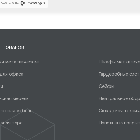
Сделано на
Г ТОВАРОВ
и металлические
Шкафы металличе
 для офиса
Гардеробные сис
ки
Сейфы
нская мебель
Нейтральное обо
ленная мебель
Складская техник
овая тара
Напольные покры