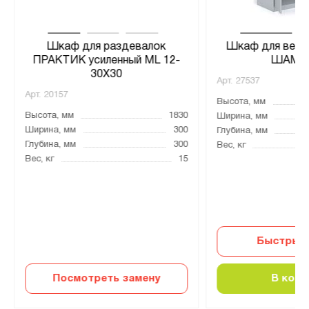
Шкаф для раздевалок
Шкаф для верх
ПРАКТИК усиленный ML 12-
ШАМ-1
30X30
Арт.
27537
Арт.
20157
Высота, мм
Высота, мм
1830
Ширина, мм
Ширина, мм
300
Глубина, мм
Глубина, мм
300
Вес, кг
Вес, кг
15
Быстрый 
Посмотреть замену
В корз