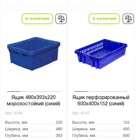
Боковые стенки:
в наличии
в наличии
перфорированные
сплошные
Дно:
перфорированное
сплошное дно
Морозостойкость:
-18°С + 50°С
Ящик 480x393x220
Ящик перфорированный
-30°С + 60°С
морозостойкий (синий)
600x400x152 (синий)
0°С + 50°С
Арт.
4144
Арт.
4147
Высота, мм
220
Высота, мм
152
Страна производства:
Ширина, мм
480
Ширина, мм
400
Глубина, мм
393
Глубина, мм
600
Россия