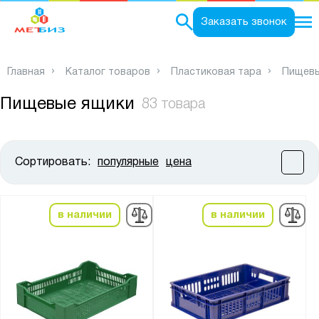
0
Заказать звонок
Главная
Каталог товаров
Пластиковая тара
Пищевы
Пищевые ящики
83 товара
Сортировать:
популярные
цена
Цена:
от
до
в наличии
в наличии
Высота, мм:
от
до
Ширина, мм: