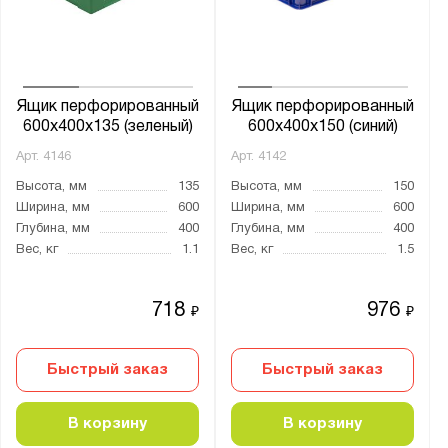
от
до
Глубина, мм:
от
до
Ящик перфорированный
Ящик перфорированный
600x400x135 (зеленый)
600x400x150 (синий)
Арт.
4146
Арт.
4142
Цвет:
Высота, мм
135
Высота, мм
150
Белый
Ширина, мм
600
Ширина, мм
600
Зеленый
Глубина, мм
400
Глубина, мм
400
Вес, кг
1.1
Вес, кг
1.5
Красный
Оранжевый
718
976
₽
₽
Синий
Чёрный
Быстрый заказ
Быстрый заказ
Материал:
В корзину
В корзину
Полиэтилен низкого давления (HDPE)