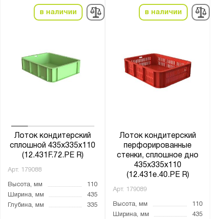
в наличии
в наличии
Лоток кондитерский
Лоток кондитерский
сплошной 435х335х110
перфорированные
(12.431F.72.РЕ R)
стенки, сплошное дно
435х335х110
Арт.
179088
(12.431e.40.РЕ R)
Высота, мм
110
Арт.
179089
Ширина, мм
435
Высота, мм
110
Глубина, мм
335
Ширина, мм
435