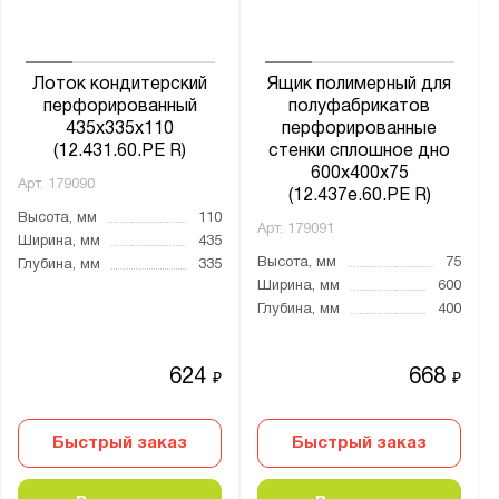
Лоток кондитерский
Ящик полимерный для
перфорированный
полуфабрикатов
435х335х110
перфорированные
(12.431.60.РЕ R)
стенки сплошное дно
600х400х75
Арт.
179090
(12.437e.60.PE R)
Высота, мм
110
Арт.
179091
Ширина, мм
435
Высота, мм
75
Глубина, мм
335
Ширина, мм
600
Глубина, мм
400
624
668
₽
₽
Быстрый заказ
Быстрый заказ