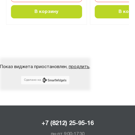
В корзину
В корз
Показ виджета приостановлен,
продлить
.
Сделано на
+7 (8212) 25-95-16
пн-пт 9:00-17:30