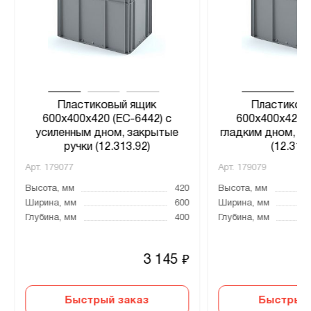
Пластиковый ящик
Пластиков
600х400х420 (ЕС-6442) с
600х400х420 (
усиленным дном, закрытые
гладким дном, з
ручки (12.313.92)
(12.313F
Арт.
179077
Арт.
179079
Высота, мм
420
Высота, мм
Ширина, мм
600
Ширина, мм
Глубина, мм
400
Глубина, мм
3 145
₽
Быстрый заказ
Быстрый 