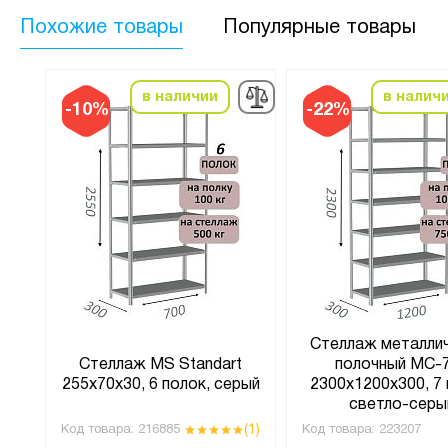
Похожие товары
Популярные товары
в наличии
в налич
-10%
-22%
Стеллаж металли
Стеллаж MS Standart
полочный МС-
00
255х70х30, 6 полок, серый
2300х1200х300, 7 
светло-серы
(1)
Код товара:
216885
Код товара:
223207