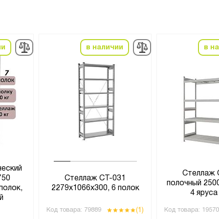
ии
в наличии
в н
ческий
Стеллаж 
750
Стеллаж СТ-031
полочный 250
полок,
2279x1066x300, 6 полок
4 яруса
й
(1)
Код товара:
79889
Код товара:
19570