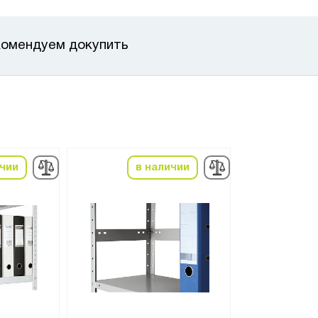
омендуем докупить
ичии
в наличии
в