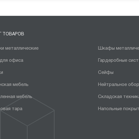
Г ТОВАРОВ
и металлические
Шкафы металличе
 для офиса
Гардеробные сис
ки
Сейфы
нская мебель
Нейтральное обо
ленная мебель
Складская техник
овая тара
Напольные покры