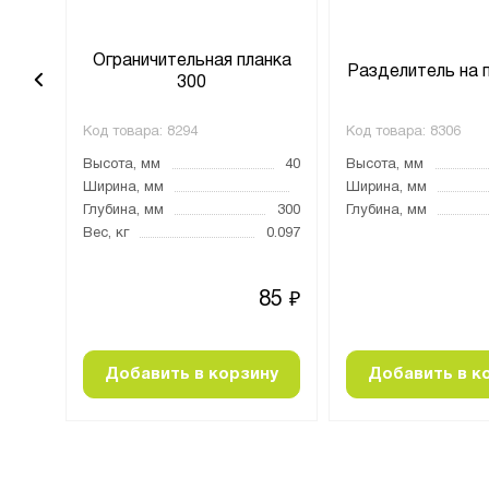
анка
Ограничительная планка
Разделитель на 
300
Код товара:
8294
Код товара:
8306
40
Высота, мм
40
Высота, мм
1000
Ширина, мм
Ширина, мм
Глубина, мм
300
Глубина, мм
0.33
Вес, кг
0.097
19
85
₽
₽
ну
Добавить в корзину
Добавить в к