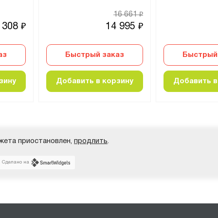
16 661
₽
 308
14 995
₽
₽
аз
Быстрый заказ
Быстрый
зину
Добавить в корзину
Добавить в
жета приостановлен,
продлить
.
Сделано на