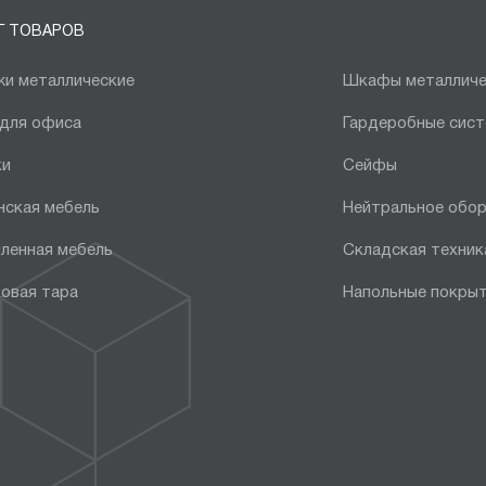
Г ТОВАРОВ
и металлические
Шкафы металличе
 для офиса
Гардеробные сис
ки
Сейфы
нская мебель
Нейтральное обо
ленная мебель
Складская техник
овая тара
Напольные покры