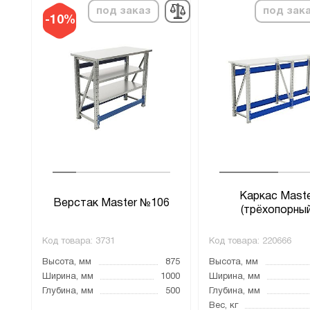
под заказ
под зак
-10%
07
Каркас Mast
Верстак Master №106
00
(трёхопорный
Код товара:
3731
Код товара:
220666
875
Высота, мм
875
Высота, мм
000
Ширина, мм
1000
Ширина, мм
500
Глубина, мм
500
Глубина, мм
Вес, кг