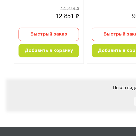
67
14 279
₽
₽
5
12 851
9
₽
₽
Быстрый заказ
Быстрый зак
Добавить в корзину
Добавить в кор
Показ вид