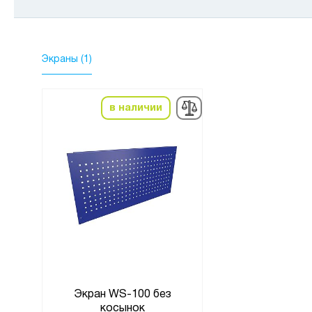
Экраны (1)
в наличии
в нал
з
Экран WS-100 без
Экран WS-10
косынок
косыно