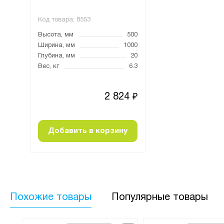
Код товара:
8553
Код товара:
8553
500
Высота, мм
500
Высота, мм
1000
Ширина, мм
1000
Ширина, мм
20
Глубина, мм
20
Глубина, мм
6.3
Вес, кг
6.3
Вес, кг
824
2 824
₽
₽
ну
Добавить в корзину
Добавить в к
Похожие товары
Популярные товары