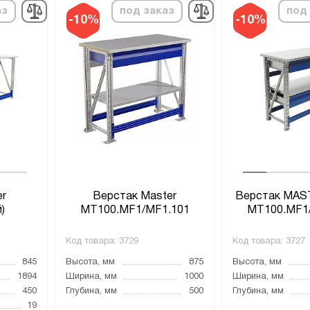
аз
под заказ
под
-10%
-10%
er
Верстак Master
Верстак MAS
)
MT100.MF1/MF1.101
MT100.MF1
Код товара:
3729
Код товара:
3727
845
Высота, мм
875
Высота, мм
1894
Ширина, мм
1000
Ширина, мм
450
Глубина, мм
500
Глубина, мм
19