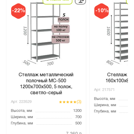
-22%
-10%
Стеллаж металлический
Стеллаж MS
полочный МС-500
160х100х80,
1200х700х500, 5 полок,
Арт.
217571
светло-серый
Высота, мм
(3)
Арт.
223529
Ширина, мм
Высота, мм
1200
Глубина, мм
Ширина, мм
700
Глубина, мм
500