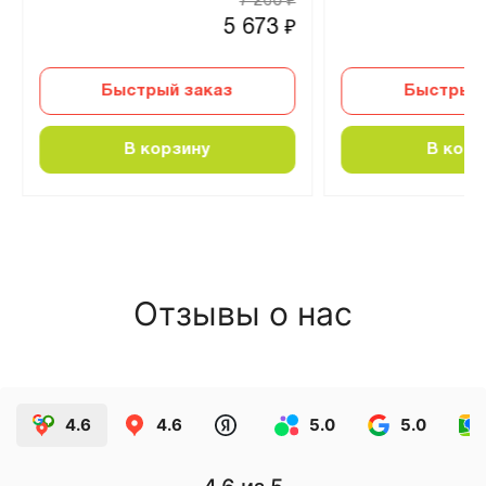
7 260
₽
5 673
₽
Быстрый заказ
Быстрый 
В корзину
В корз
Отзывы о нас
4.6
4.6
5.0
5.0