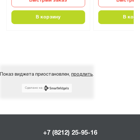
Быстрый заказ
Быстрый 
В корзину
В корз
Показ виджета приостановлен,
продлить
.
Сделано на
+7 (8212) 25-95-16